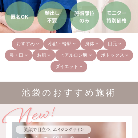
おすすめ
小顔・輪郭
身体
目元
鼻・口
お肌
ヒアルロン酸
ボトックス
ダイエット
池袋のおすすめ施術