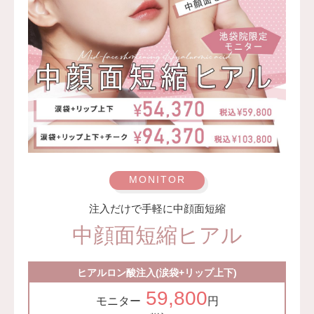
以下のいずれかに該当する方は内服できません。
・妊娠中、妊娠の計画がある人、授乳中の方
・成長期の方
・イソトレチノイン製剤、ビタミンＡのアレルギーがある
方
・テトラサイクリン系抗生物質を使用中の方（ミノマイシ
ン®（ミノサイクリン塩酸塩）、ビブラマイシン®（ドキ
シサイクリン塩酸塩）、レダマイシン®（デメチルクロル
テトラサイクリン塩酸塩）、アクロマイシンＶ®（テトラ
サイクリン塩酸塩））
・重篤な肝障害、腎障害の方
・重篤な高脂血症、高コレステロール血症の方
注入だけで手軽に中顔面短縮
・ビタミンＡ過剰症 潰瘍性大腸炎、クローン病 うつ病も
中顔面短縮ヒアル
しくはうつ気質の方
費用：10mg1箱16,300円(税込)
20mg1箱 27,300円(税込)
ヒアルロン酸注入(涙袋+リップ上下)
血液検査2,200円(税込)
59,800
監修医：A CLINIC 統括院長 医師 山田 哲雄
モニター
円