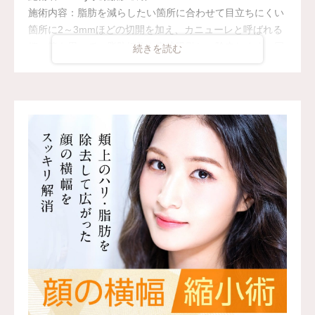
施術内容：脂肪を減らしたい箇所に合わせて目立ちにくい
箇所に2～3mmほどの切開を加え、カニューレと呼ばれる
細い管を用いて、脂肪細胞を直接吸引し、除去します。同
時にAスレッド®と呼ばれる溶ける繊維をお顔の目立たな
い部分から皮下へ挿入し、皮膚を内側から引き上げて固定
します。
施術時間：約30分程
リスク、副作用：赤み、熱感、痛み、しびれ、むくみ、内
出血、引き攣れ感などが術後一時的に生じることがござい
ます。また、稀に貧血、細菌感染症、左右差、施術箇所の
知覚鈍麻、ぼこつき、硬結、瘢痕化、色素沈着、脂肪塞
栓、皮膚のよれ、繊維の突出などを生じることがございま
す。
費用：通常価格 437,800円(税込)
顔の脂肪吸引箇所の追加 1ヶ所ごと+162,800円(税込)
オプション：笑気麻酔 3,300円(税込)
監修医：A CLINIC 統括院長 医師 山田 哲雄