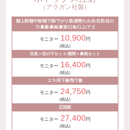
（アラガン社製）
額上部/額中部/額下部/下がり眉/眉間/たれ目/目尻/目の
下/鼻翼/鼻根/鼻背/口角/口上/アゴ
10,900
モニター
円
(税込)
目尻＋目の下セット/眉間＋鼻根セット
16,400
モニター
円
(税込)
エラ/耳下腺/顎下腺
24,750
モニター
円
(税込)
広頚筋
27,400
モニター
円
(税込)