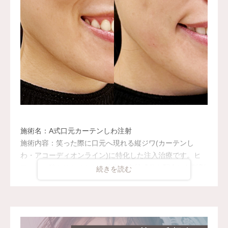
施術名：A式口元カーテンしわ注射
施術内容：笑った際に口元へ現れる縦ジワ(カーテンし
わ・アコーディオンライン)に特化した注入治療です。ヒ
アルロン酸をはじめとした複数の有効成分を配合した製剤
を使用し、口元の状態に合わせて注入することで、気にな
る口元の縦ジワを自然になめらかな印象へ導きます。
施術時間：約15分
リスク、副作用：注入後、腫れ、内出血、むくみ、痛み、