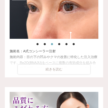
施術名：A式コンシーラー注射
施術内容：目の下の凹みやクマの改善に特化した注入治療
です。Re2O(BNAJU)をベースに複数の有効成分を組み合
わせ、目元専用に配合した薬剤を使用します。くぼみ・色
味・質感を総合的に整え、自然で明るい目元へ導きます。
リスク、副作用：注入後、腫れ、内出血、むくみ、痛み、
赤み、熱感、違和感、左右差などが生じることがありま
す。内出血が出た場合は、1〜2週間程度で自然に落ち着い
ていきます。稀にしこりや硬さが生じる場合があります
が、ほとんどの場合時間の経過とともに軽快していきま