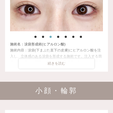
施術名：涙袋形成術(ヒアルロン酸)
施術内容：涙袋(下まぶた直下の皮膚)にヒアルロン酸を注
入し、立体感のある涙袋を形成する施術です。注入する箇
所や量を細かく調整することで、患者様一人ひとりの目元
のバランスに合わせた自然な仕上がりを目指します。使用
するヒアルロン酸は、時間とともに体内に吸収される性質
があります。持続期間は製剤の種類や体質、代謝などによ
り個人差があります。
小顔・輪郭
施術時間：約15分程
リスク、副作用：腫れ、赤み、内出血、痛み、突っ張り感
などが生じることがございます。また、稀にアレルギー、
細菌感染症、血管閉塞などが生じることがございます。注