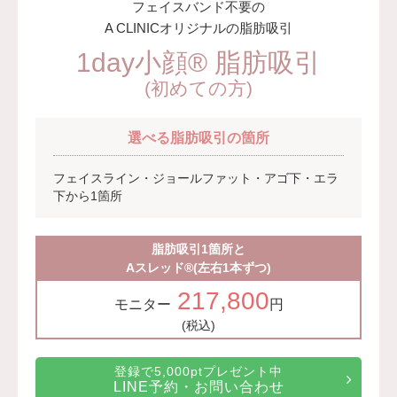
フェイスバンド不要の
リスク、副作用：施術後に腫れ、赤み、内出血、痛み、突
A CLINICオリジナルの脂肪吸引
っ張り感などが生じることがありますが、通常は一時的な
1day小顔®︎ 脂肪吸引
もので数日〜1週間程度で軽快していきます。まれに、ヒ
(初めての方)
アルロン酸に対するアレルギー反応や、細菌感染、血管閉
塞といった重篤な合併症が生じる可能性もあります。施術
後1〜2週間は、注入部位を強く押したりマッサージしたり
選べる脂肪吸引の箇所
することはお控えください。
費用：レスチレン 46,100円〜76,800円(税込)
フェイスライン・ジョールファット・アゴ下・エラ
レスチレンリフト※横浜院限定 59,300円～98,800円(税込)
下から1箇所
ジュビダームビスタボルベラXC 79,100円〜131,800円(税
込)
脂肪吸引1箇所と
グロス注射 21,800円(税込)
Aスレッド®︎(左右1本ずつ)
オプション：表面麻酔 3,300円(税込) 笑気麻酔 3,300円(税
217,800
込)
モニター
円
監修医：A CLINIC 統括院長 医師 山田 哲雄
(税込)
施術名：ヒアルロン酸注射(シワ)
施術内容：加齢や表情のクセなどによって刻まれたしわに
登録で5,000ptプレゼント中
対し、ヒアルロン酸を皮下に注入することで、皮膚の内側
LINE予約・お問い合わせ