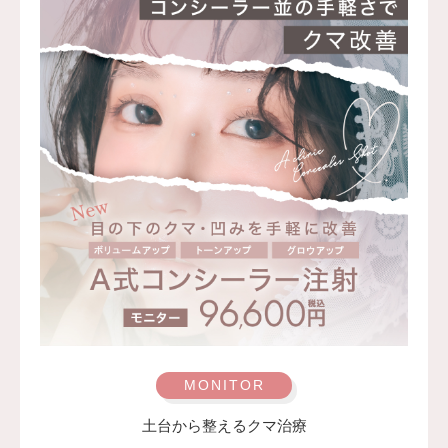
赤み、熱感、違和感、左右差などが生じることがありま
す。内出血が出た場合は、1〜2週間程度で自然に落ち着い
ていきます。稀にしこりや硬さが生じる場合があります
が、多くは時間の経過とともに軽快します。ごく稀に感
染、アレルギー反応、血流障害などの合併症が起こる可能
性があります。
費用：168,000円(税込)
オプション：表面麻酔 3,300円(税込)／笑気麻酔 3,300円
(税込)
土台から整えるクマ治療