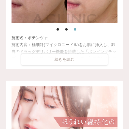
施術名：ポテンツァ
施術内容：極細針(マイクロニードル)をお肌に挿入し、独
自のドラッグデリバリー機能を搭載した「ポンピングチッ
プ」とお肌に有効な製剤を用いることで、美肌成分をお肌
の奥深く(真皮層)まで均一に浸透させることができます。
施術時間：30〜60分程
リスク、副作用：顔に赤みがでる場合がありますが、ほと
んどの方が翌日までには落ち着きます。稀にむくみが生じ
る場合がありますが、2～3日程で徐々に落ち着きます。
費用：ジュベルック184,800円(税込)
McCoom(マックーム) 164,800円(税込)
PRP(血小板療法)※銀座院・横浜院限定 131,800円(税
込)〜164,800円(税込)
フィロルガ135HA 98,800円(税込)〜119,800円(税込)