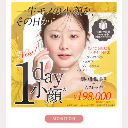
入箇所を強く刺激するようなマッサージは1〜2週間ほどお
控えください。
費用：レスチレン 76,800円(税込)
レスチレンリフト※横浜院限定 98,800円(税込)
ジュビダームビスタ ボルベラ XC 131,800円(税込)
クレヴィエルコントア・クレヴィエルプライム 131,800円
(税込)
オプション：表面麻酔 3,300円(税込) 笑気麻酔 3,300円(税
込)
監修医：A CLINIC 統括院長 医師 山田 哲雄
施術名：唇のヒアルロン酸注射
施術内容：唇のボリューム不足や左右差、輪郭のぼやけが
気になる方に対し、ヒアルロン酸を唇に注入して、ふっく
らとした立体感や理想的なフォルムを整える施術です。上
唇と下唇のバランスを調整したり、口角の印象を改善した
りすることも可能で、ナチュラルな仕上がりを重視しなが
らデザインしていきます。
施術時間：注入箇所数により異なりますが、10分程度で
す。