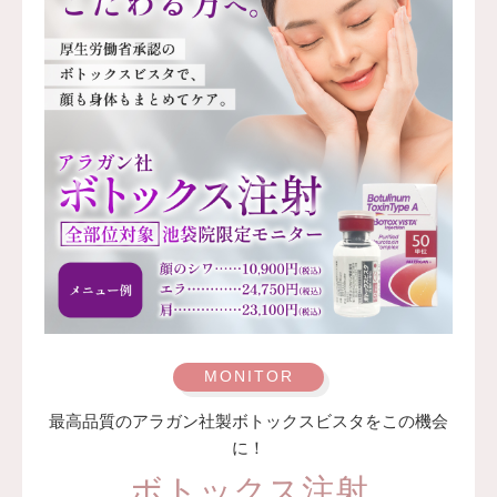
す。ごく稀に感染、アレルギー反応、血流障害などの合併
症が起こる可能性があります。
費用：138,000円(税込)
オプション 表面麻酔 3,300円(税込) 笑気麻酔 3,300円(税
込)
監修医 A CLINIC 統括院長 山田 哲雄
最高品質のアラガン社製ボトックスビスタをこの機会
に！
ボトックス注射