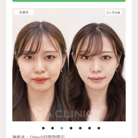
からふくらみを持たせてしわを目立たなくさせる施術で
す。法令線や口元、額、眉間など部位に応じて適切な製剤
と注入量を選び、自然なボリューム感と輪郭の整った仕上
がりを目指します。ダウンタイムが比較的少なく、即時的
な効果を実感しやすいのが特徴です。
施術時間：注入箇所数により異なりますが、約15～30分程
です。
リスク、副作用：腫れ、赤み、内出血、痛み、突っ張り感
などが生じることがございます。また、稀にアレルギー、
細菌感染症、血管閉塞などが生じることがございます。注
入箇所を強く刺激するようなマッサージは1〜2週間ほどお
控えください。
費用：レスチレン 43,800円～148,000円(税込)
レスチレンリフト※横浜院限定 65,800円～228,800円(税
込)
ジュビダームビスタウルトラXC 98,800円～283,800円(税
込)
ジュビダームビスタボルベラXC 98,800円～283,800円(税
込)
施術名：1day小顔脂肪吸引