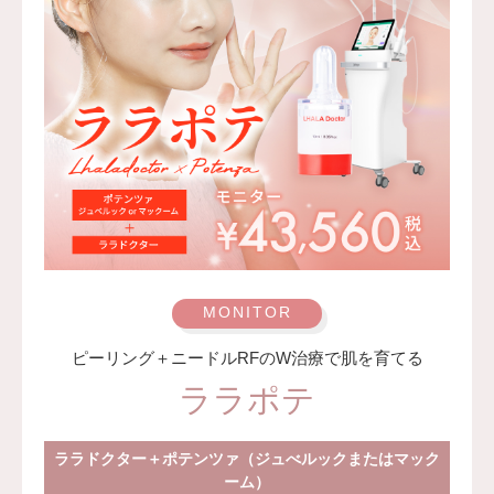
1〜2週間ほどお控えください。注入箇所によっては稀に眼
瞼下垂など、ボトックスの効果に伴う副作用が生じる場合
もございます。ボトックス注入後は、男性は3ヶ月、女性
は2ヶ月避妊して頂くようお願いいたします。
費用：アラガン社製 21,800円(税込)～32,800円(税込)
韓国製ボツリヌストキシン注射 5,500円(税込)〜10,800円
(税込)
オプション：表面麻酔 3,300円(税込)笑気麻酔 3,300円(税
込)
監修医：A CLINIC 統括院長 医師 山田 哲雄
ピーリング＋ニードルRFのW治療で肌を育てる
ララポテ
ララドクター＋ポテンツァ（ジュべルックまたはマック
ーム）