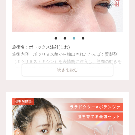
施術名：ボトックス注射(しわ)
施術内容：ボツリヌス菌から抽出されたたんぱく質製剤
（ボツリヌストキシン）を表情筋に注入し、筋肉の動きを
一時的に抑制することで表情ジワの発生を防ぐ施術です。
額・眉間・目尻など、表情のクセによって刻まれるシワの
改善に効果的で、短時間の処置で自然な表情を保ちながら
若々しい印象を目指せます。シワの予防目的でも広く用い
られています。
施術時間：注入箇所数により異なりますが、約10分程
リスク、副作用：腫れ、赤み、内出血、痛み、突っ張り感
などが一時的に生じることがございます。また、稀にアレ
ルギー反応、細菌感染症、頭痛などが生じることがござい
ます。注入部位を強く押したりマッサージしたりするのは