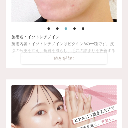
施術名：イソトレチノイン
施術内容：イソトレチノインはビタミンAの一種です。皮
脂の分泌を抑え、角質を減らし、毛穴の詰まりを改善する
ことで、ニキビを改善する効果があります。
リスク・副作用：服用により、以下の副作用が見られるこ
とがございます。
口唇、口腔、鼻、眼および皮膚の乾燥/鼻粘膜の乾燥による
鼻出血/角質の菲薄化による日焼けのしやすさ/皮剥け、爪
変形、脱毛、頭痛、毛細血管拡張、背部痛、筋肉痛、関節
痛/強い腹痛、悪心、嘔吐、下血(急性膵炎、急性肝炎、潰
瘍性大腸炎、クローン病)/アナフィラキシーショック/ステ
ィーブンス・ジョンソン症候群/内出血の増加(凝固障害に
よる易出血性)/持続性の頭痛(頭蓋内圧亢進)/
眼のかすみまたは視覚障害/聴覚障害/うつ病