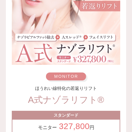
Aファクター 98,800円(税込)〜119,800円(税込)
オプション：表面麻酔 3,300円(税込)
監修医：A CLINIC 統括院長 医師 山田 哲雄
ほうれい線特化の若返りリフト
A式ナゾラリフト®︎
スタンダード
327,800
モニター
円