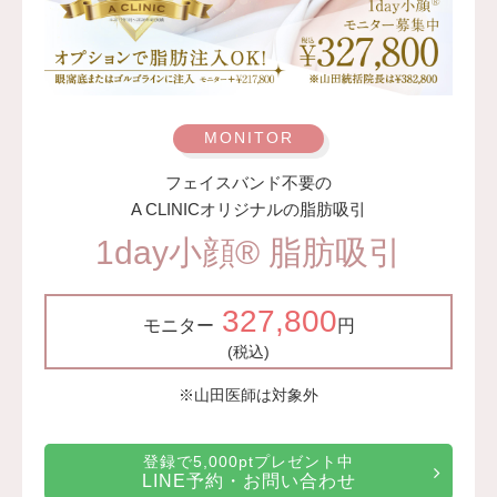
フェイスバンド不要の
A CLINICオリジナルの脂肪吸引
1day小顔®︎ 脂肪吸引
327,800
モニター
円
(税込)
※山田医師は対象外
登録で5,000ptプレゼント中
LINE予約・お問い合わせ