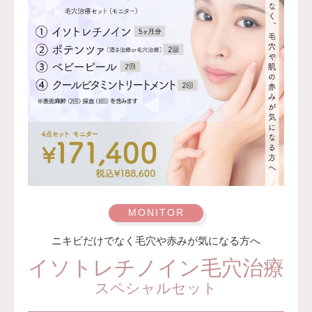
があります。
また、稀に感染症、左右差、皮膚のよれ、糸の突出、感覚
の鈍さ、色素沈着、創部のへこみ・瘢痕、硬結、耳介の変
形、頬のこけ、肥厚性瘢痕、脂肪塞栓などが起こる可能性
があります。
費用： 785,400円〜1,223,200円(税込）
オプション：笑気麻酔 3,300円(税込）
監修医：A CLINIC 統括院長 医師 山田 哲雄
ニキビだけでなく毛穴や赤みが気になる方へ
イソトレチノイン毛穴治療
スペシャルセット