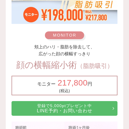
頬上のハリ・脂肪を除去して、
広がった顔の横幅すっきり
顔の横幅縮小術
（脂肪吸引）
217,800
モニター
円
(税込)
登録で5,000ptプレゼント中
LINE予約・お問い合わせ