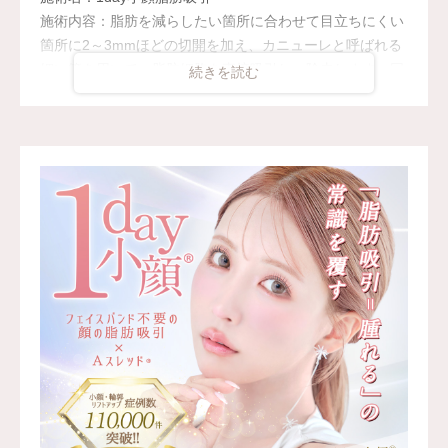
ボリューマ 120,800円～327,800円(税込)
施術内容：脂肪を減らしたい箇所に合わせて目立ちにくい
オプション：表面麻酔 3,300円(税込) 笑気麻酔 3,300円(税
箇所に2～3mmほどの切開を加え、カニューレと呼ばれる
込)
細い管を用いて、脂肪細胞を直接吸引し、除去します。同
監修医：A CLINIC 統括院長 医師 山田 哲雄
時にAスレッド®と呼ばれる溶ける繊維をお顔の目立たな
い部分から皮下へ挿入し、皮膚を内側から引き上げて固定
します。
施術時間：約30分程
リスク、副作用：赤み、熱感、痛み、しびれ、むくみ、内
出血、引き攣れ感などが術後一時的に生じることがござい
ます。また、稀に貧血、細菌感染症、左右差、施術箇所の
知覚鈍麻、ぼこつき、硬結、瘢痕化、色素沈着、脂肪塞
栓、皮膚のよれ、繊維の突出などを生じることがございま
す。
費用：通常価格 437,800円(税込)
顔の脂肪吸引箇所の追加 1ヶ所ごと+162,800円(税込)
オプション：笑気麻酔 3,300円(税込)
監修医：A CLINIC 統括院長 医師 山田 哲雄