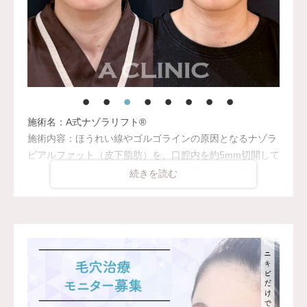
施術名：A式ナゾラリフト®︎
施術内容：ほうれい線やゴルゴラインの原因となるナゾラ
ビアルファット（皮下脂肪）を、口腔内を約5mm切開して
除去。口の中から行うため、お顔の表面に傷跡は残りませ
ん。さらに、Aスレッド®（溶ける繊維）をお顔の目立た
ない部位から挿入し、皮膚を内側から引き上げて固定しま
す。同時に、耳の前を小さく切開してたるんだ皮膚を切除
し、医療用の溶ける糸で縫合します（抜糸不要）。
脂肪除去・糸リフト・皮膚の切開を組み合わせ、多角的に
たるみや口元の影へアプローチする施術です。
リスク、副作用：腫れ、赤み、内出血、むくみ、痛み、つ
っぱり感、熱感、しびれ、頭痛などが一時的に生じること